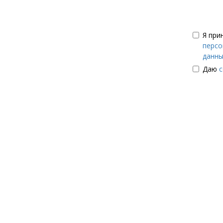
Я при
персо
данны
Даю
с